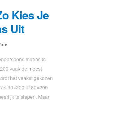
Zo Kies Je
s Uit
Tuin
enpersoons matras is
×200 vaak de meest
ordt het vaakst gekozen
ras 90×200 of 80×200
eerlijk te slapen. Maar