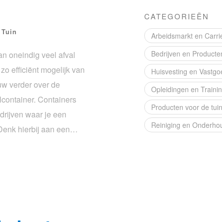
CATEGORIEËN
 Tuin
Arbeidsmarkt en Carri
Bedrijven en Producte
an oneindig veel afval
 zo efficiënt mogelijk van
Huisvesting en Vastgo
uw verder over de
Opleidingen en Traini
lcontainer. Containers
Producten voor de tui
drijven waar je een
Reiniging en Onderho
 Denk hierbij aan een…