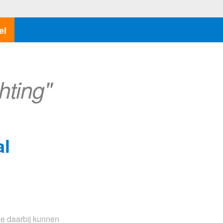
el
hting"
al
 je daarbij kunnen