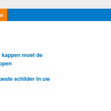
el
N
 kappen moet de
oppen
beste schilder in uw