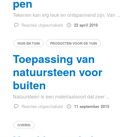
pen
Tekenen kan erg leuk en ontspannend zijn. Van ...
voor
Reacties uitgeschakeld
22 april 2016
Tekenen
met
HUIS EN TUIN
PRODUCTEN VOOR DE TUIN
de
3D
Toepassing van
pen
natuursteen voor
buiten
Natuursteen is een materiaalsoort dat zeer ...
voor
Reacties uitgeschakeld
11 september 2015
Toepassing
van
OVERIG
natuursteen
voor