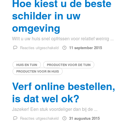
Hoe kiest u de beste
buiten
schilder in uw
omgeving
Wilt u uw huis snel opfrissen voor relatief weinig ...
voor
Reacties uitgeschakeld
11 september 2015
Hoe
kiest
HUIS EN TUIN
PRODUCTEN VOOR DE TUIN
u
PRODUCTEN VOOR IN HUIS
de
beste
Verf online bestellen,
schilder
in
is dat wel ok?
uw
omgeving
Jazeker! Een stuk voordeliger dan bij de ...
voor
Reacties uitgeschakeld
31 augustus 2015
Verf