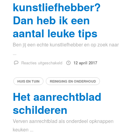
zelf
kunstliefhebber?
doen?
Dan heb ik een
aantal leuke tips
Ben jij een echte kunstliefhebber en op zoek naar
...
voor
Reacties uitgeschakeld
12 april 2017
Een
echte
HUIS EN TUIN
REINIGING EN ONDERHOUD
kunstliefhebber?
Dan
Het aanrechtblad
heb
ik
schilderen
een
aantal
Verven aanrechtblad als onderdeel opknappen
leuke
keuken ...
tips