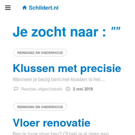
Schildert.nl
Je zocht naar :
""
REINIGING EN ONDERHOUD
Klussen met precisie
Wanneer je bezig bent met klussen is het ...
voor
Reacties uitgeschakeld
2 mei 2018
Klussen
met
REINIGING EN ONDERHOUD
precisie
Vloer renovatie
Ben je jouw vloer beu? Of heb je al jaren een ...