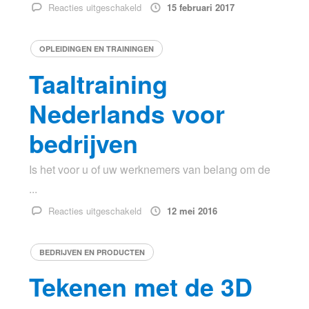
voor
Reacties uitgeschakeld
15 februari 2017
Het
aanrechtblad
OPLEIDINGEN EN TRAININGEN
schilderen
Taaltraining
Nederlands voor
bedrijven
Is het voor u of uw werknemers van belang om de
...
voor
Reacties uitgeschakeld
12 mei 2016
Taaltraining
Nederlands
BEDRIJVEN EN PRODUCTEN
voor
bedrijven
Tekenen met de 3D