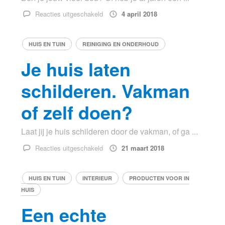
voor
Reacties uitgeschakeld
4 april 2018
Vloer
renovatie
HUIS EN TUIN
REINIGING EN ONDERHOUD
Je huis laten
schilderen. Vakman
of zelf doen?
Laat jij je huis schilderen door de vakman, of ga ...
voor
Reacties uitgeschakeld
21 maart 2018
Je
huis
HUIS EN TUIN
INTERIEUR
PRODUCTEN VOOR IN
laten
HUIS
schilderen.
Vakman
Een echte
of